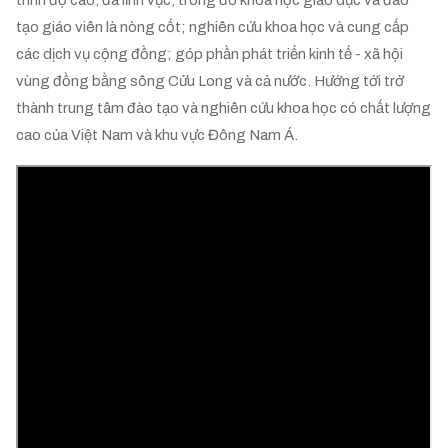
trình độ cao, đa lĩnh vực, trong đó khoa học giáo dục và đào
tạo giáo viên là nòng cốt; nghiên cứu khoa học và cung cấp
các dịch vụ cộng đồng; góp phần phát triển kinh tế - xã hội
vùng đồng bằng sông Cửu Long và cả nước. Hướng tới trở
thành trung tâm đào tạo và nghiên cứu khoa học có chất lượng
cao của Việt Nam và khu vực Đông Nam Á.